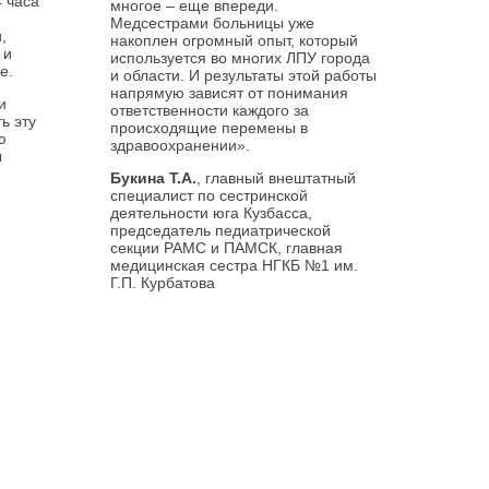
4 часа
многое – еще впереди.
Медсестрами больницы уже
,
накоплен огромный опыт, который
 и
используется во многих ЛПУ города
е.
и области. И результаты этой работы
напрямую зависят от понимания
и
ответственности каждого за
ь эту
происходящие перемены в
ю
здравоохранении».
ы
Букина Т.А.
, главный внештатный
специалист по сестринской
деятельности юга Кузбасса,
председатель педиатрической
секции РАМС и ПАМСК, главная
медицинская сестра НГКБ №1 им.
Г.П. Курбатова