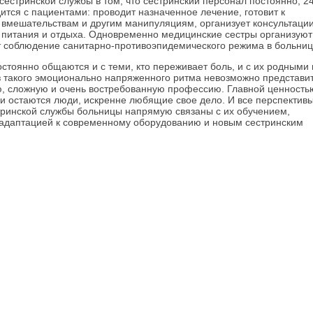
сестринской службы в том, что сестринский персонал постоянно, 2
дится с пациентами: проводит назначенное лечение, готовит к
вмешательствам и другим манипуляциям, организует консультации
 питания и отдыха. Одновременно медицинские сестры организуют
 соблюдение санитарно-противоэпидемического режима в больниц
стоянно общаются и с теми, кто переживает боль, и с их родными 
з такого эмоционально напряженного ритма невозможно представит
, сложную и очень востребованную профессию. Главной ценность
и остаются люди, искренне любящие свое дело. И все перспектив
тринской службы больницы напрямую связаны с их обучением,
 адаптацией к современному оборудованию и новым сестринским