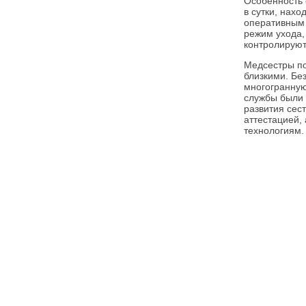
Особенность 
в сутки, нахо
оперативным 
режим ухода,
контролируют
Медсестры по
близкими. Бе
многогранную
службы были 
развития сес
аттестацией,
технологиям.