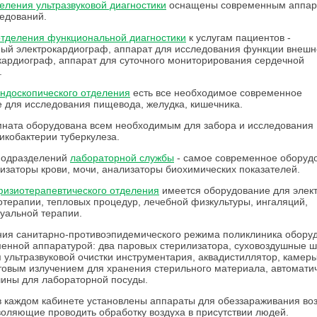
еления ультразвуковой диагностики
оснащены современным аппар
едований.
отделения функциональной диагностики
к услугам пациентов -
ый электрокардиограф, аппарат для исследования функции внешн
кардиограф, аппарат для суточного мониторирования сердечной
.
эндоскопического отделения
есть все необходимое современное
 для исследования пищевода, желудка, кишечника.
ната оборудована всем необходимым для забора и исследования
икобактерии туберкулеза.
 подразделений
лабораторной службы
- самое современное оборуд
изаторы крови, мочи, анализаторы биохимических показателей.
физиотерапевтического отделения
имеется оборудование для элект
ротерапии, тепловых процедур, лечебной физкультуры, ингаляций,
уальной терапии.
ия санитарно-противоэпидемического режима поликлиника обору
енной аппаратурой: два паровых стерилизатора, суховоздушные 
я ультразвуковой очистки инструментария, аквадистиллятор, камеры
овым излучением для хранения стерильного материала, автомати
ины для лабораторной посуды.
в каждом кабинете установлены аппараты для обеззараживания во
воляющие проводить обработку воздуха в присутствии людей.