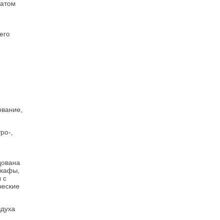
атом
его
ование,
ро-,
дована
шкафы,
 с
ческие
здуха