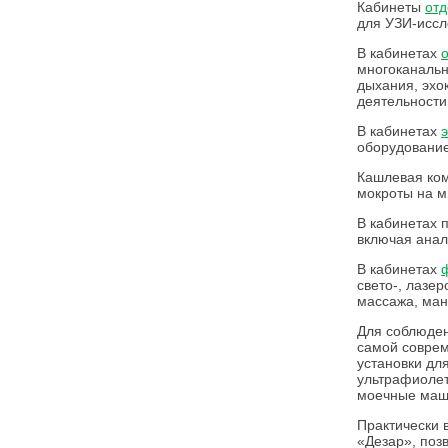
Кабинеты
отд
для УЗИ-иссл
В кабинетах
многоканальн
дыхания, эхо
деятельности
В кабинетах
оборудование
Кашлевая ком
мокроты на м
В кабинетах
включая анал
В кабинетах
свето-, лазе
массажа, ман
Для соблюден
самой соврем
установки дл
ультрафиолет
моечные маш
Практически 
«Дезар», поз