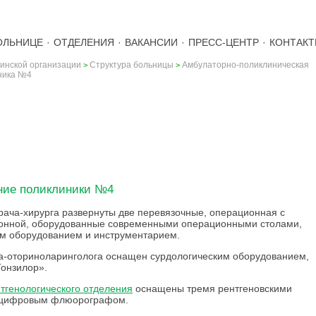
ОЛЬНИЦЕ
·
ОТДЕЛЕНИЯ
·
ВАКАНСИИ
·
ПРЕСС-ЦЕНТР
·
КОНТАК
инской организации
Структура больницы
Амбулаторно-поликлиническая
>
>
ника №4
ЛИНИКА №4
ние поликлиники №4
рача-хирурга развернуты две перевязочные, операционная с
онной, оборудованные современными операционными столами,
м оборудованием и инструментарием.
а-оториноларинголога оснащен сурдологическим оборудованием,
онзилор».
тгенологического отделения
оснащены тремя рентгеновскими
 цифровым флюорографом.