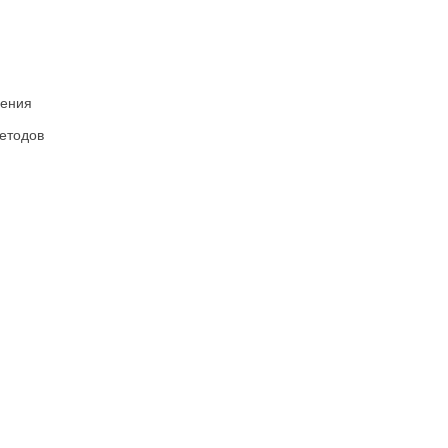
ления
етодов