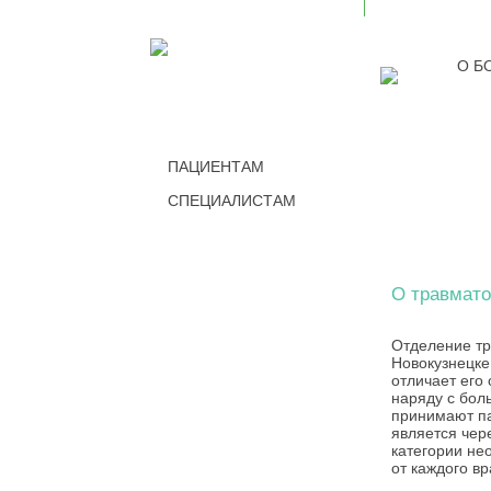
О Б
ПАЦИЕНТАМ
СПЕЦИАЛИСТАМ
ТРАВМ
О травмато
Отделение тр
Новокузнецке
отличает его 
наряду с бол
принимают па
является чер
категории не
от каждого в