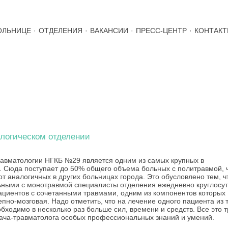
ОЛЬНИЦЕ
·
ОТДЕЛЕНИЯ
·
ВАКАНСИИ
·
ПРЕСС-ЦЕНТР
·
КОНТАК
АТОЛОГИЧЕСКОЕ ОТДЕЛЕНИЕ
логическом отделении
авматологии НГКБ №29 является одним из самых крупных в
. Сюда поступает до 50% общего объема больных с политравмой, 
от аналогичных в других больницах города. Это обусловлено тем, ч
ьными с монотравмой специалисты отделения ежедневно круглосу
циентов с сочетанными травмами, одним из компонентов которых
епно-мозговая. Надо отметить, что на лечение одного пациента из 
обходимо в несколько раз больше сил, времени и средств. Все это 
рача-травматолога особых профессиональных знаний и умений.