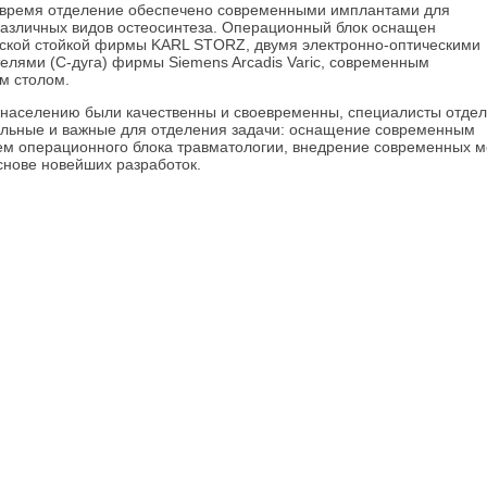
 время отделение обеспечено современными имплантами для
азличных видов остеосинтеза. Операционный блок оснащен
ской стойкой фирмы KARL STORZ, двумя электронно-оптическими
елями (С-дуга) фирмы Siemens Arcadis Varic, современным
м столом.
 населению были качественны и своевременны, специалисты отде
льные и важные для отделения задачи: оснащение современным
м операционного блока травматологии, внедрение современных м
снове новейших разработок.