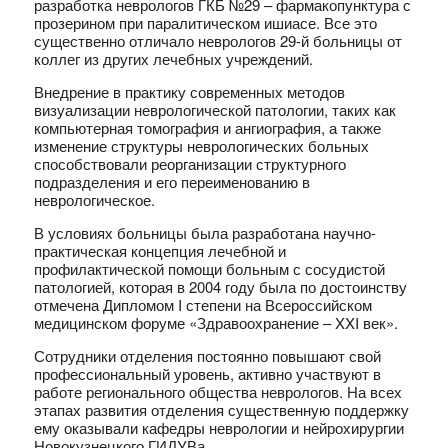
разработка неврологов ГКБ №29 – фармакопунктура с
прозерином при паралитическом ишиасе. Все это
существенно отличало неврологов 29-й больницы от
коллег из других лечебных учреждений.
Внедрение в практику современных методов
визуализации неврологической патологии, таких как
компьютерная томография и ангиография, а также
изменение структуры неврологических больных
способствовали реорганизации структурного
подразделения и его переименованию в
неврологическое.
В условиях больницы была разработана научно-
практическая концепция лечебной и
профилактической помощи больным с сосудистой
патологией, которая в 2004 году была по достоинству
отмечена Дипломом
I
степени на Всероссийском
медицинском форуме «Здравоохранение –
XXI
век».
Сотрудники отделения постоянно повышают свой
профессиональный уровень, активно участвуют в
работе регионального общества неврологов. На всех
этапах развития отделения существенную поддержку
ему оказывали кафедры неврологии и нейрохирургии
Новокузнецкого ГИДУВа.