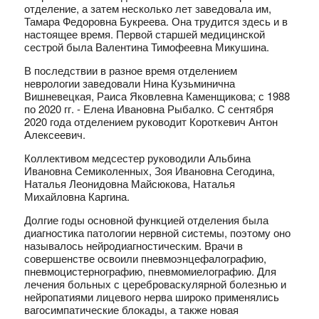
отделение, а затем несколько лет заведовала им,
Тамара Федоровна Букреева. Она трудится здесь и в
настоящее время. Первой старшей медицинской
сестрой была Валентина Тимофеевна Микушина.
В последствии в разное время отделением
неврологии заведовали Нина Кузьминична
Вишневецкая, Раиса Яковлевна Каменщикова; с 1988
по 2020 гг. - Елена Ивановна Рыбалко. С сентября
2020 года отделением руководит Короткевич Антон
Алексеевич.
Коллективом медсестер руководили Альбина
Ивановна Семиколенных, Зоя Ивановна Сегодина,
Наталья Леонидовна Майсюкова, Наталья
Михайловна Каргина.
Долгие годы основной функцией отделения была
диагностика патологии нервной системы, поэтому оно
называлось нейродиагностическим. Врачи в
совершенстве освоили пневмоэнцефалографию,
пневмоцистернографию, пневмомиелографию. Для
лечения больных с цереброваскулярной болезнью и
нейропатиями лицевого нерва широко применялись
вагосимпатические блокады, а также новая