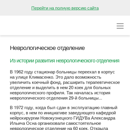
НА ГЛАВНУЮ
Перейти на полную версию сайта
О БОЛЬНИЦЕ
ОТДЕЛЕНИЯ
Неврологическое отделение
ВАКАНСИИ
Из истории развития неврологического отделения
ПРЕСС-ЦЕНТР
В 1962 году стационар больницы переехал в корпус
КОНТАКТЫ
на улице Климасенко. Это дало возможность
увеличить коечный фонд, расширить терапевтическое
отделение и выделить в нем 20 коек для больных
неврологического профиля. Так началась история
неврологического отделения 29-й больницы...
В 1972 году, когда был сдан в эксплуатацию главный
корпус, в нем по инициативе заведующего кафедрой
нейрохирургии Новокузнецкого ГИДУВа Александра
Ильича Осна организовали самостоятельное
неврологическое отделение на 60 коек. Открыла