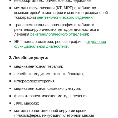
нейроофтальмологическое обследование;
методы визуализации (КТ, МРТ) в кабинетах
компьютерной томографии и магнитно-резонансной
томографии
рентгенологического отделения
;
трансфеморальная ангиография в кабинете
рентгенохирургических методов диагностики и
лечения
рентгенологического отделения
;
ЭКГ, велоэргометрия, реовазография в
отделении
функциональной диагностики
.
2. Лечебные услуги
:
медикаментозная терапия;
лечебные медикаментозные блокады;
иглорефлексотерапия;
медикаментозная фармакопунктура;
физиотерапевтические методы лечения;
ЛФК, массаж;
методы гравитационной хирургии крови
(плазмаферез, инкубация клеточной массы