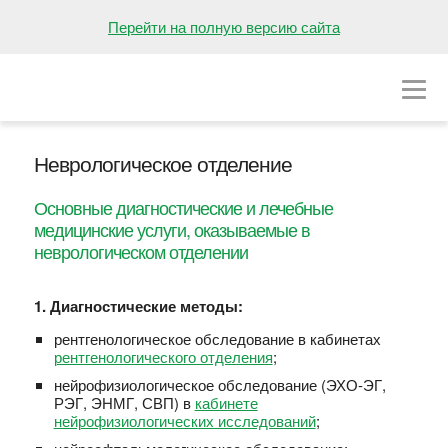
НА ГЛАВНУЮ
Перейти на полную версию сайта
О БОЛЬНИЦЕ
ОТДЕЛЕНИЯ
Неврологическое отделение
ВАКАНСИИ
Основные диагностические и лечебные
ПРЕСС-ЦЕНТР
медицинские услуги, оказываемые в
неврологическом отделении
КОНТАКТЫ
1. Диагностические методы:
рентгенологическое обследование в кабинетах
рентгенологического отделения
;
нейрофизиологическое обследование (ЭХО-ЭГ,
РЭГ, ЭНМГ, СВП) в
кабинете
нейрофизиологических исследований
;