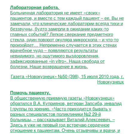
Лабораторная работа.
Больничная лаборатория не имеет «своих»
пациентов, и вместе с тем каждый пациент – ее. Вы не
замечали, что клинические лаборатории всегда тихи и
беззвучны, будто замерли в ожидании каких-то
главных событий? Легкое сверкание предметного
стекла, один поворот окуляра микроскопа – и что-то
произойдет… Непременно случается в этих стенах
врачебное чудо – появляются результаты
невидимого, но ощутимого выздоровления,
зафиксированные «in vitro». Наша свобода от
болезни. Наше возвращение в жизнь.
Газета «Новокузнецк» №50 (398), 15 июля 2010 года, г.
Новокузнецк
Помочь пациенту.
В общественную приемную газеты «Новокузнецк»
обратился В.А. Куприянов, ветеран Запсиба, инвалид
I группы по зрению. «Часто приходится бывать у
разных специалистов поликлиники №2 29-й
больницы, – рассказывает Виталий Алексеевич. –
Здесь я уже не первый год встречаю сердечное
отношение к пациентам. Очень отзывчивы и врачи, и