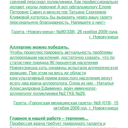
средний персонал поликлиники. Как профессионально
делают уколы девочки! А вот офтальмологу Елене
Петровне Савич и медсестре Татьяне Сергеевне
Климовой хотелось бы выразить через вашу газету
персональную благодарность. Напишите о них!»
Газета «Новокузнецк» №90(338), 26 ноября 2009 года,
г. Новокузнецк
Аллергию можно победить.
Чтобы проиллюстрировать актуальность проблемы
аллергизации населения, достаточно сказать, что по
статистике порядка 90 процентов населения
Новокузнецка хоть однажды испытали аллергическую
реакцию. При этом на весь юг области
консультативный прием взрослого населения ведут
всего два врача-аллерголога. Одна из них - Наталья
Александровна Ефименко, врач иммунолог-
аллерголог поликлиники №2 ГКБ №29.
Газета «Городская медицинская газета» №9 (018), 15
октября 2009 год, г. Новокузнецк
Главное в нашей работе – терпение...
Профессия врача требует природного таланта и