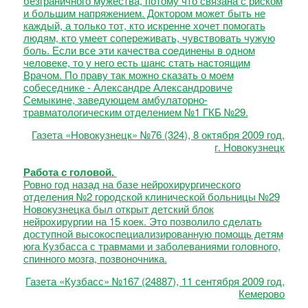
безграничного мужества, потому что связана с риском
и большим напряжением. Доктором может быть не
каждый, а только тот, кто искренне хочет помогать
людям, кто умеет сопереживать, чувствовать чужую
боль. Если все эти качества соединены в одном
человеке, то у него есть шанс стать настоящим
Врачом. По праву так можно сказать о моем
собеседнике - Александре Александровиче
Семыкине, заведующем амбулаторно-
травматологическим отделением №1 ГКБ №29.
Газета «Новокузнецк» №76 (324), 8 октября 2009 год,
г. Новокузнецк
Работа с головой.
Ровно год назад на базе нейрохирургического
отделения №2 городской клинической больницы №29
Новокузнецка был открыт детский блок
нейрохирургии на 15 коек. Это позволило сделать
доступной высокоспециализированную помощь детям
юга Кузбасса с травмами и заболеваниями головного,
спинного мозга, позвоночника.
Газета «Кузбасс» №167 (24887), 11 сентября 2009 год,
Кемерово