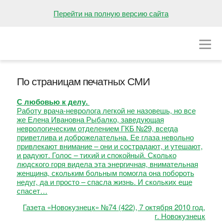
НА ГЛАВНУЮ
Перейти на полную версию сайта
О БОЛЬНИЦЕ
ОТДЕЛЕНИЯ
По страницам печатных СМИ
ВАКАНСИИ
С любовью к делу.
ПРЕСС-ЦЕНТР
Работу врача-невролога легкой не назовешь, но все
же Елена Ивановна Рыбалко, заведующая
КОНТАКТЫ
неврологическим отделением ГКБ №29, всегда
приветлива и доброжелательна. Ее глаза невольно
привлекают внимание – они и сострадают, и утешают,
и радуют. Голос – тихий и спокойный. Сколько
людского горя видела эта энергичная, внимательная
женщина, скольким больным помогла она побороть
недуг, да и просто – спасла жизнь. И скольких еще
спасет…
Газета «Новокузнецк» №74 (422), 7 октября 2010 год,
г. Новокузнецк