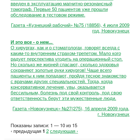
введен в эксплуатацию магнитно-резонансный
томограф. Первые 50 пациентов уже прошли
обследование в тестовом режиме.
Газета «Кузнецкий рабочий» №75 (18856), 4 июля 2009
год, Новокузнецк
И это все - о нем...
О хирургах, как и о стоматологах, говорят всегда с
каким-то внутренним страхом-трепетом. Мало кого
радует перспектива угодить на операционный стол.
Но сколько же жизней спасают, сколько здоровья
сохраняют золотые руки хирургов! Чаще всего
пациенты к ним попадают, пройдя тесное знакомство
с врачами других специальностей. Тогда, когда
консервативное лечение, увы, оказывается
бессильным, болезнь под свой контроль, под свою
ответственность берут эти мужественные люди.
Газета «Новокузнецк» №27(275), 16 апреля 2009 года,
г. Новокузнецк
Показаны записи: 1 — 10 из 15
‹ предыдущая
1
2
следующая ›