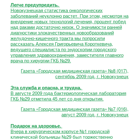
Легче предупредить.
Новокузнецкая статистика онкологических
заболеваний неуклонно растет. При этом, несмотря на
внедрение новых технологий лечения, процент побед
над раками достаточно низок. О значимости ранней
диагностики злокачественных новообразований
желудочно-кишечного тракта мы попросили
рассказать Алексея Григорьевича Короткевича,
ведущего специалиста по эндоскопии городского
управления здравоохранения, заместителя главного
врача по хирургии ГКБ №29.
Газета «Городская медицинская газета» №8 (017),
сентябрь 2009 год, г. Новокузнецк
Эта служба и опасна, и трудна.
В августе 2009 года бактериологическая лаборатория
ГКБ №29 отметила 45 лет со дня открытия.
Газета «Городская медицинская газета» №7 (016),
август 2009 год, г. Новокузнецк
Подарок на здоровье.
Вчера в хирургическом корпусе №1 городской
клинической больницы №29 был торжественно