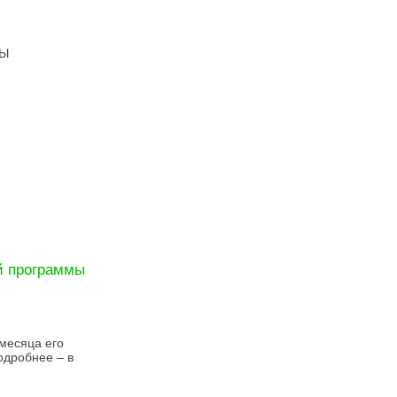
ТЫ
й программы
 месяца его
одробнее – в