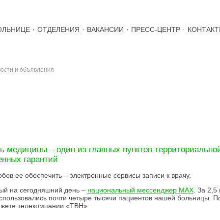
ОЛЬНИЦЕ
·
ОТДЕЛЕНИЯ
·
ВАКАНСИИ
·
ПРЕСС-ЦЕНТР
·
КОНТАК
ости и объявления
СТИ
ь медицины – один из главных пунктов территориально
енных гарантий
обов ее обеспечить – электронные сервисы записи к врачу.
ый на сегодняшний день –
национальный мессенджер MAX
. За 2,5
спользовались почти четыре тысячи пациентов нашей больницы. П
жете телекомпании «ТВН».