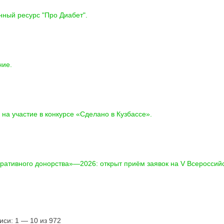
ный ресурс "Про Диабет".
подро
ние.
подро
 на участие в конкурсе «Сделано в Кузбассе».
подро
ративного донорства»—2026: открыт приём заявок на V Всероссий
подро
иси: 1 — 10 из 972