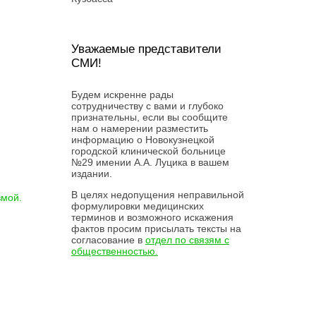
бнее
Уважаемые представители
СМИ!
бнее
Будем искренне рады
сотрудничеству с вами и глубоко
признательны, если вы сообщите
нам о намерении разместить
информацию о Новокузнецкой
городской клинической больнице
бнее
№29 имении А.А. Луцика в вашем
издании.
В целях недопущения неправильной
вмой.
формулировки медицинских
терминов и возможного искажения
фактов просим присылать тексты на
бнее
согласование в
отдел по связям с
общественностью.
бнее