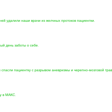
подро
ней удалили наши врачи из желчных протоков пациентки.
подро
й день заботы о себе.
подро
 спасли пациентку с разрывом аневризмы и черепно-мозговой тра
подро
чу в МАКС.
подро