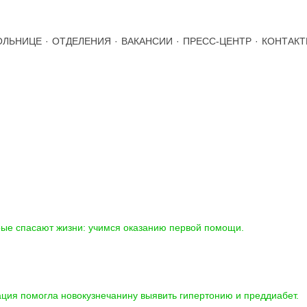
ОЛЬНИЦЕ
·
ОТДЕЛЕНИЯ
·
ВАКАНСИИ
·
ПРЕСС-ЦЕНТР
·
КОНТАК
ТИ И ОБЪЯВЛЕНИЯ
рые спасают жизни: учимся оказанию первой помощи.
подро
ция помогла новокузнечанину выявить гипертонию и преддиабет.