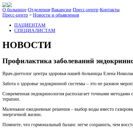
О больнице
·
Отделения
·
Вакансии
·
Пресс-центр
·
Контакты
Пресс-центр
>
Новости и объявления
ПАЦИЕНТАМ
СПЕЦИАЛИСТАМ
НОВОСТИ
Профилактика заболеваний эндокринн
Врач-диетолог центра здоровья нашей больницы Елена Никола
Забота о здоровье эндокринной системы – это не разовое мероп
Современная эндокринология располагает точными методами с
терапии.
Маленькие ежедневные решения – выбор воды вместо газировки
энергичной жизни.
Помните, что гормональный баланс легче сохранить, чем восс