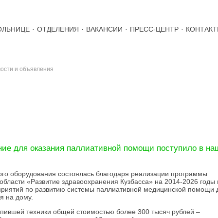
ОЛЬНИЦЕ
·
ОТДЕЛЕНИЯ
·
ВАКАНСИИ
·
ПРЕСС-ЦЕНТР
·
КОНТАК
ости и объявления
СТИ
ие для оказания паллиативной помощи поступило в на
ого оборудования состоялась благодаря реализации программы
области «Развитие здравоохранения Кузбасса» на 2014-2026 годы 
риятий по развитию системы паллиативной медицинской помощи 
я на дому.
упившей техники общей стоимостью более 300 тысяч рублей –