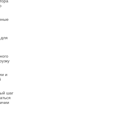
тора
о
нные
 для
ного
рузку
ии и
й
ный шаг
аться
личии