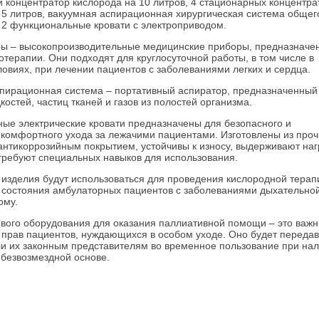
 концентратор кислорода на 10 литров, 4 стационарных концентра
 5 литров, вакуумная аспирационная хирургическая система общег
 2 функциональные кровати с электроприводом.
ы – высокопроизводительные медицинские приборы, предназначе
отерапии. Они подходят для круглосуточной работы, в том числе в
овиях, при лечении пациентов с заболеваниями легких и сердца.
пирационная система – портативный аспиратор, предназначенный
остей, частиц тканей и газов из полостей организма.
ые электрические кровати предназначены для безопасного и
комфортного ухода за лежачими пациентами. Изготовлены из проч
антикоррозийным покрытием, устойчивы к износу, выдерживают наг
е требуют специальных навыков для использования.
изделия будут использоваться для проведения кислородной терап
состояния амбулаторных пациентов с заболеваниями дыхательно
ому.
вого оборудования для оказания паллиативной помощи – это важ
 прав пациентов, нуждающихся в особом уходе. Оно будет передав
и их законным представителям во временное пользование при на
 безвозмездной основе.