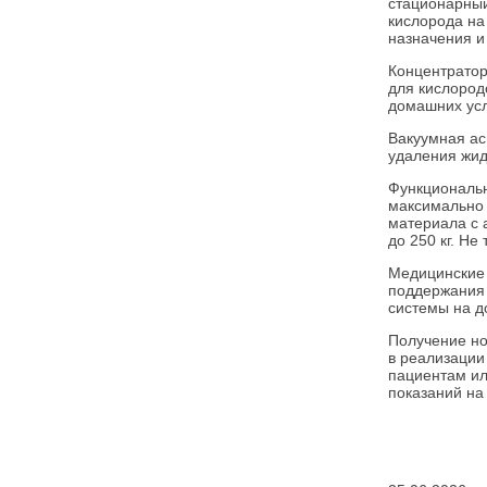
стационарный
кислорода на
назначения и
Концентратор
для кислород
домашних усл
Вакуумная ас
удаления жидк
Функциональн
максимально 
материала с 
до 250 кг. Н
Медицинские 
поддержания 
системы на д
Получение но
в реализации
пациентам ил
показаний на